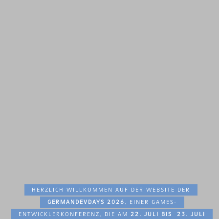
HERZLICH WILLKOMMEN AUF DER WEBSITE DER
GERMANDEVDAYS 2026
, EINER GAMES-
ENTWICKLERKONFERENZ, DIE AM
22. JULI BIS 23. JULI