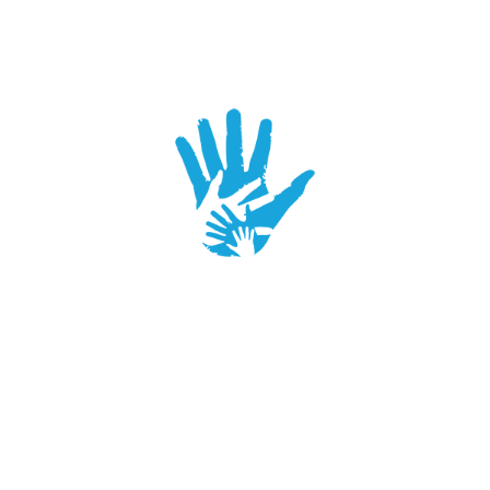
SCHLICHTUNG
Die EU-Kommission stellt eine Internetplattform zur
Online-Beilegung von Streitigkeiten (sog. "OS-
Plattform") bereit. Die OS-Plattform soll als Anlaufstelle
zur außergerichtlichen Beilegung von Streitigkeiten
betreffend vertragliche Verpflichtungen, die aus Online-
Verträgen erwachsen, dienen. Die OS-Plattform ist
unter folgendem Link erreichbar:
http://ec.europa.eu/consumers/odr/
Wir sind nicht bereit an einer solchen
außergerichtlichen Streitbeilegung zwischen uns und
unseren Vertragspartnern teilzunehmen.
SUPPORTER