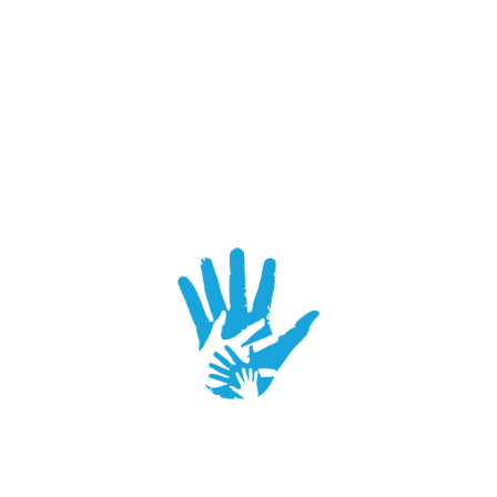
FLORIAN MEHM
Wilhelm Büchner Hoch
schule
LUKAS MEYER
Sparkbound
DOMINIK MIETH
Mediadesign Hochschul
e